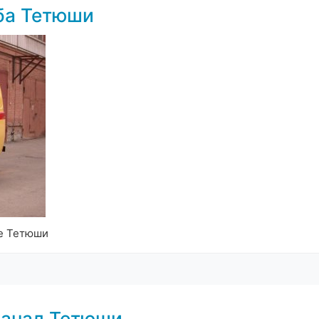
ба Тетюши
де Тетюши
канал Тетюши