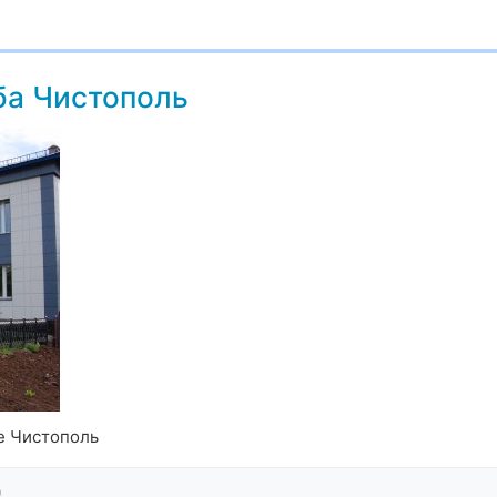
ба Чистополь
е Чистополь
0