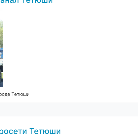
ороде Тетюши
тросети Тетюши