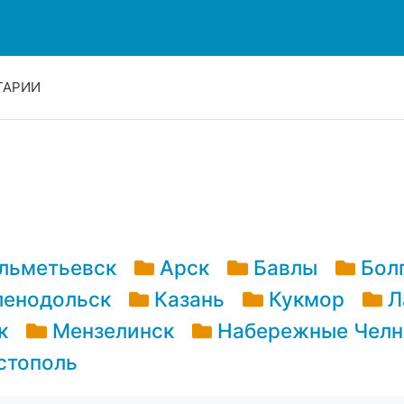
ТАРИИ
льметьевск
Арск
Бавлы
Бол
ленодольск
Казань
Кукмор
Л
к
Мензелинск
Набережные Чел
стополь