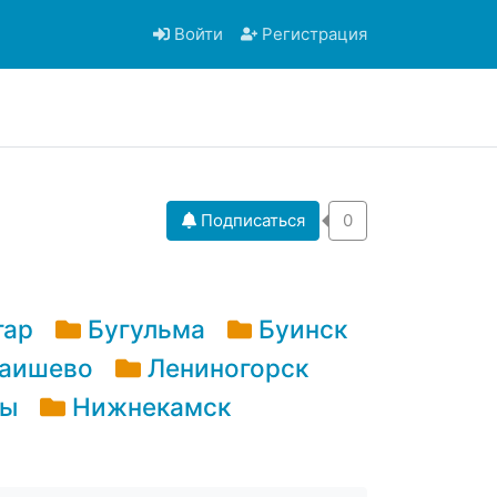
Войти
Регистрация
Подписаться
0
гар
Бугульма
Буинск
аишево
Лениногорск
ны
Нижнекамск