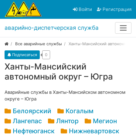
Войти
Регистрация
аварийно-диспетчерская служба
Все аварийные службы
Ханты-Мансийский автономный о
Подписаться
0
Ханты-Мансийский
автономный округ – Югра
Аварийные службы в Ханты-Мансийском автономном
округе – Югра
Белоярский
Когалым
Лангепас
Лянтор
Мегион
Нефтеюганск
Нижневартовск