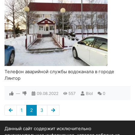
Телефон аварийной службы водоканала в городе
Лянтор
—
09.08.2022
557
Biol
0
1
2
3
Данный сайт содержит исключительно