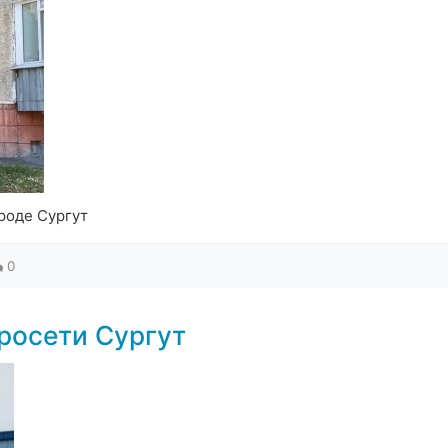
роде Сургут
0
росети Сургут