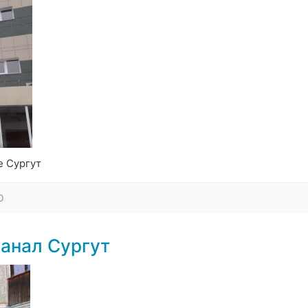
е Сургут
0
анал Сургут