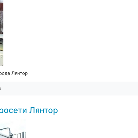
роде Лянтор
0
росети Лянтор