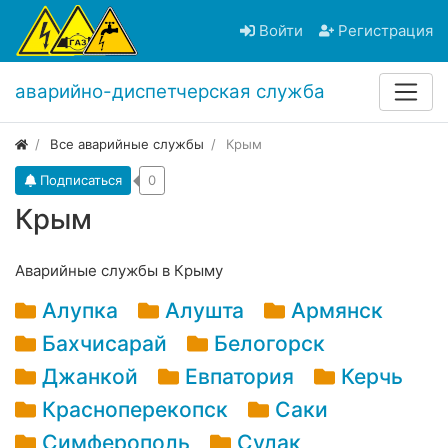
Войти
Регистрация
аварийно-диспетчерская служба
Все аварийные службы
Крым
Подписаться
0
Крым
Аварийные службы в Крыму
Алупка
Алушта
Армянск
Бахчисарай
Белогорск
Джанкой
Евпатория
Керчь
Красноперекопск
Саки
Симферополь
Судак