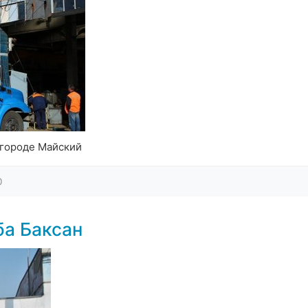
 городе Майский
0
ба Баксан