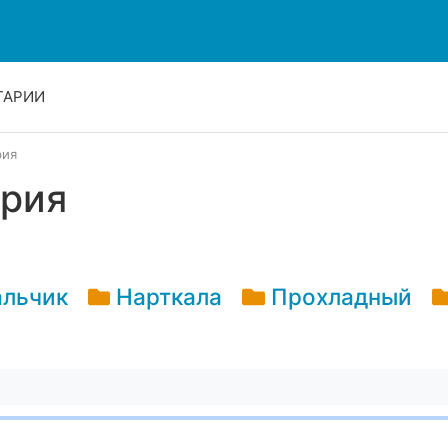
ТАРИИ
рия
ария
льчик
Нарткала
Прохладный