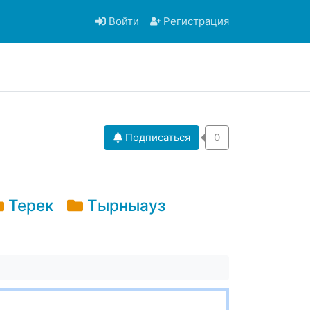
Войти
Регистрация
Подписаться
0
Терек
Тырныауз