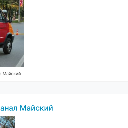
е Майский
канал Майский