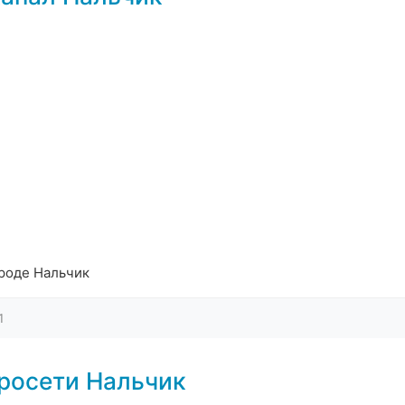
роде Нальчик
1
росети Нальчик