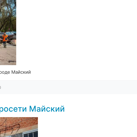
ороде Майский
0
тросети Майский