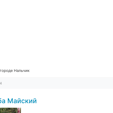
 городе Нальчик
4
ба Майский