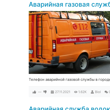
Аварийная газовая служ
Телефон аварийной газовой службы в город
—
27.11.2021
1.62K
Biol
Аварийная служба водок