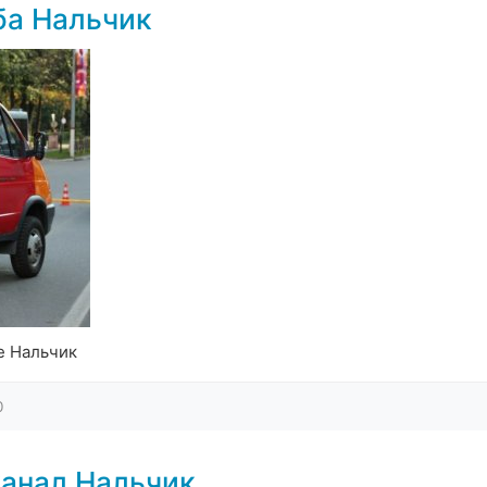
ба Нальчик
е Нальчик
0
анал Нальчик