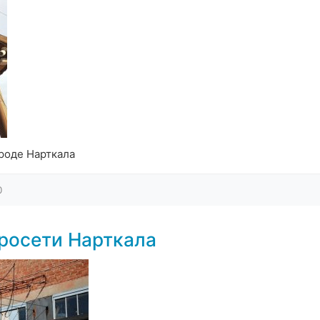
роде Нарткала
0
росети Нарткала