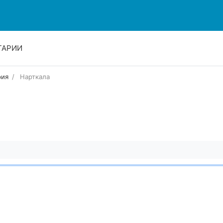
ТАРИИ
рия
Нарткала