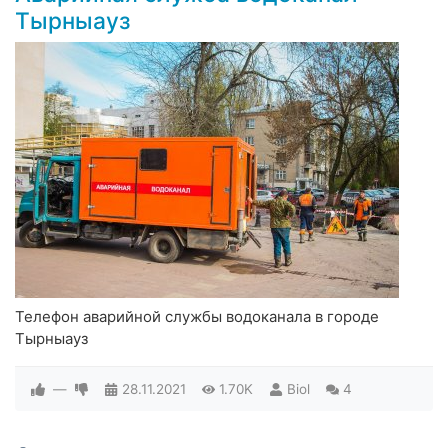
Тырныауз
Телефон аварийной службы водоканала в городе
Тырныауз
—
28.11.2021
1.70K
Biol
4