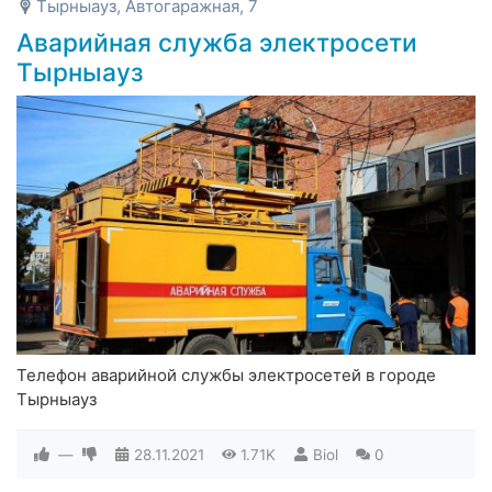
Тырныауз, Автогаражная, 7
Аварийная служба электросети
Тырныауз
Телефон аварийной службы электросетей в городе
Тырныауз
—
28.11.2021
1.71K
Biol
0