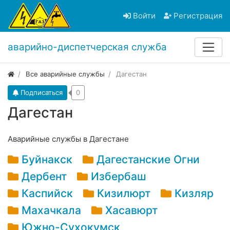
Войти
Регистрация
аварийно-диспетчерская служба
Все аварийные службы
Дагестан
Подписаться
0
Дагестан
Аварийные службы в Дагестане
Буйнакск
Дагестанские Огни
Дербент
Избербаш
Каспийск
Кизилюрт
Кизляр
Махачкала
Хасавюрт
Южно-Сухокумск