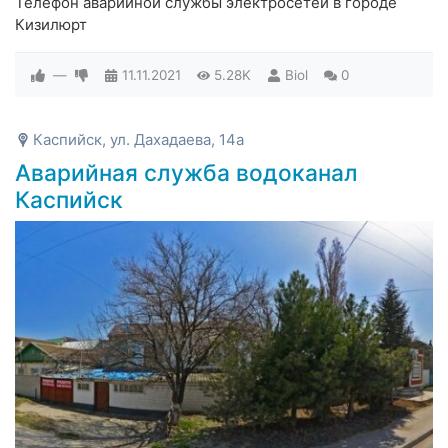
Телефон аварийной службы электросетей в городе
Кизилюрт
—
11.11.2021
5.28K
Biol
0
Каспийск, ул. Дахадаева, 14а
Аварийная служба водоканал
Каспийск