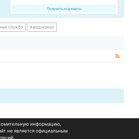
Получить код карты
ная служба
водоканал
акомительную информацию,
Сайт не является официальным
заций.