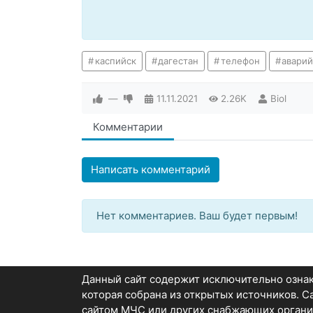
каспийск
дагестан
телефон
аварий
—
11.11.2021
2.26K
Biol
Комментарии
Написать комментарий
Нет комментариев. Ваш будет первым!
Данный сайт содержит исключительно озн
которая собрана из открытых источников. 
сайтом МЧС или других снабжающих органи