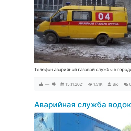
Телефон аварийной газовой службы в город
—
15.11.2021
1.51K
Biol
Аварийная служба водок