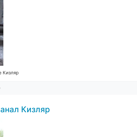
е Кизляр
0
анал Кизляр