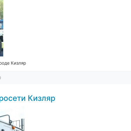
роде Кизляр
0
росети Кизляр