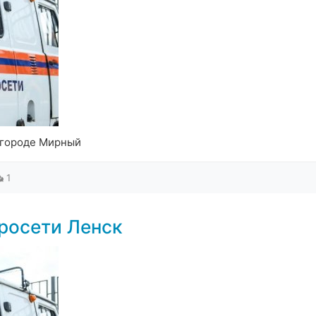
 городе Мирный
1
росети Ленск