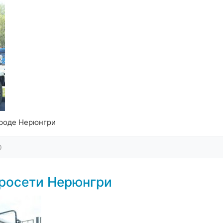
ороде Нерюнгри
0
росети Нерюнгри