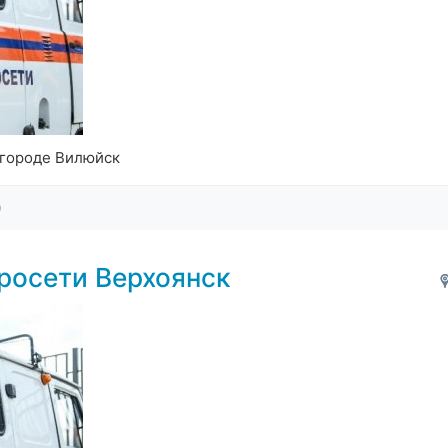
 городе Вилюйск
0
росети Верхоянск