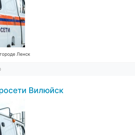
 городе Ленск
0
тросети Вилюйск