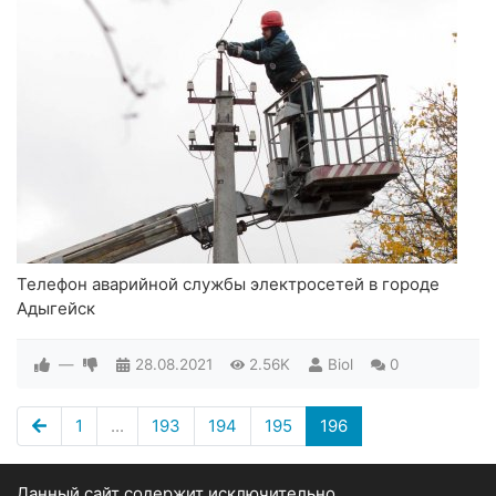
Телефон аварийной службы электросетей в городе
Адыгейск
—
28.08.2021
2.56K
Biol
0
1
...
193
194
195
196
Данный сайт содержит исключительно