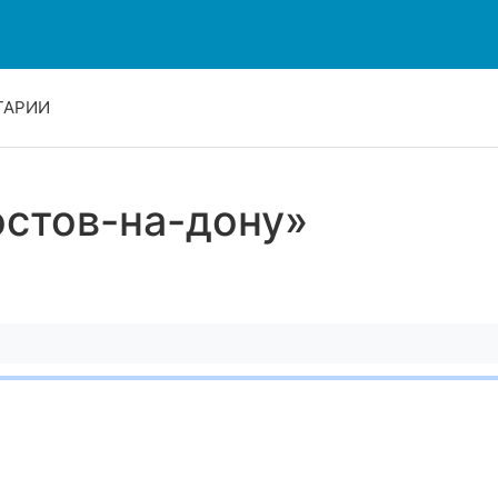
ТАРИИ
остов-на-дону»