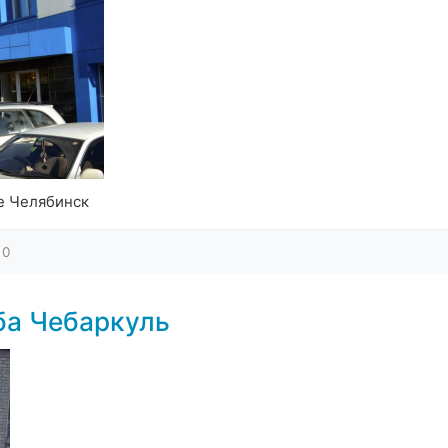
е Челябинск
0
ба Чебаркуль