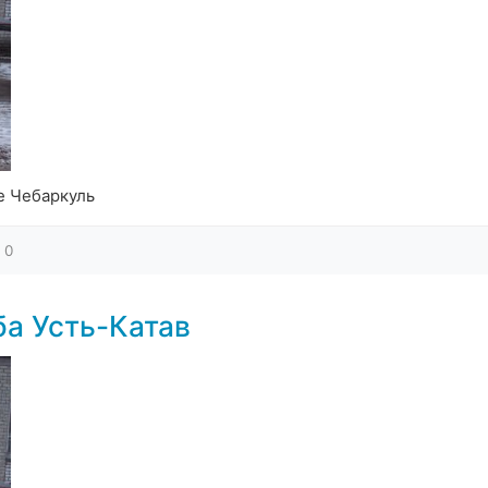
е Чебаркуль
0
ба Усть-Катав