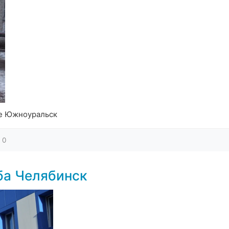
де Южноуральск
0
ба Челябинск