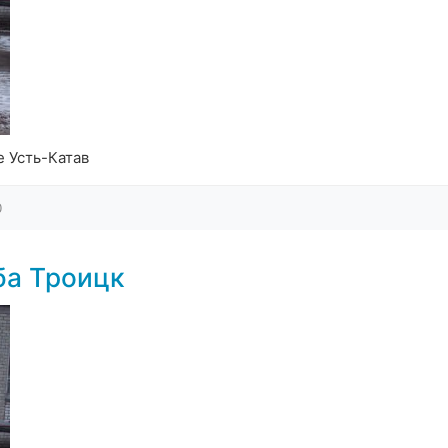
е Усть-Катав
0
ба Троицк