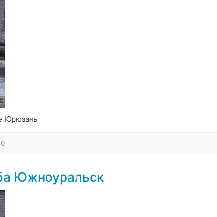
де Юрюзань
0
жба Южноуральск