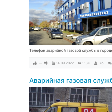
Телефон аварийной газовой службы в город
—
14.09.2022
1.13K
Biol
Аварийная газовая служ