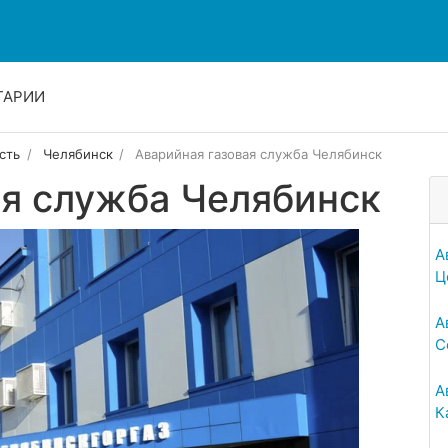
ТАРИИ
сть
Челябинск
Аварийная газовая служба Челябинск
ая служба Челябинск
А
Ц
А
С
А
К