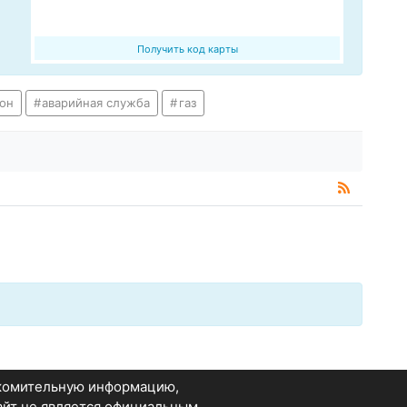
Получить код карты
он
аварийная служба
газ
акомительную информацию,
Сайт не является официальным