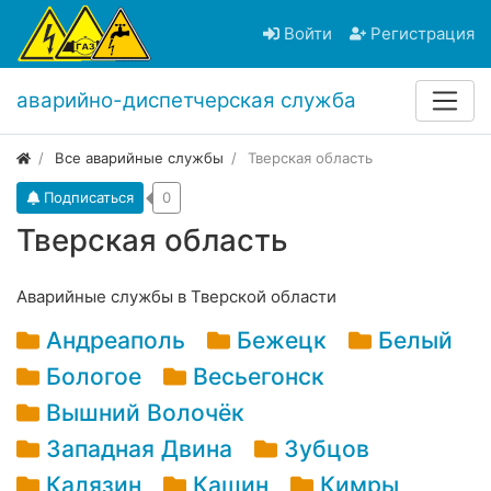
Войти
Регистрация
аварийно-диспетчерская служба
Все аварийные службы
Тверская область
Подписаться
0
Тверская область
Аварийные службы в Тверской области
Андреаполь
Бежецк
Белый
Бологое
Весьегонск
Вышний Волочёк
Западная Двина
Зубцов
Калязин
Кашин
Кимры