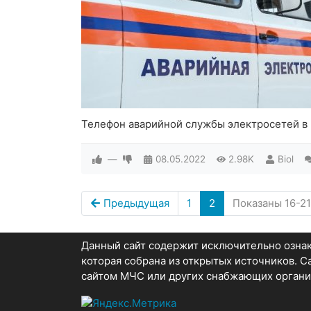
Телефон аварийной службы электросетей в
—
08.05.2022
2.98K
Biol
Предыдущая
1
2
Показаны 16-21
Данный сайт содержит исключительно озн
которая собрана из открытых источников. 
сайтом МЧС или других снабжающих органи