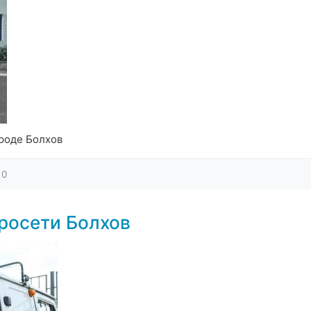
роде Болхов
0
росети Болхов