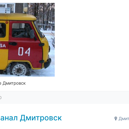
е Дмитровск
0
канал Дмитровск
Дмит