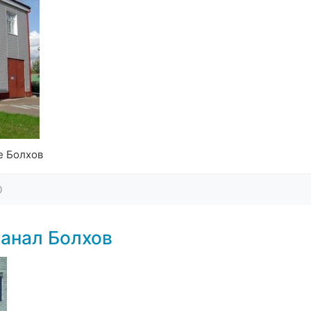
е Болхов
0
анал Болхов