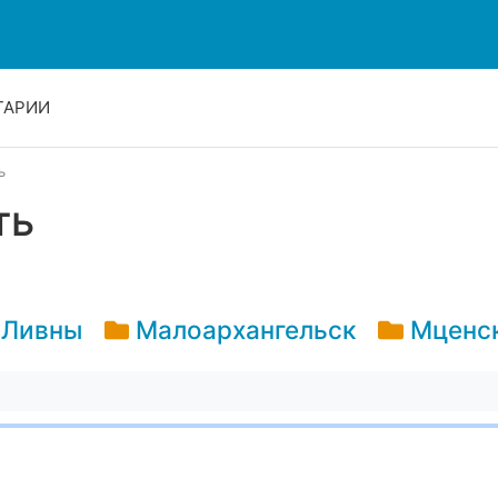
ТАРИИ
ь
ть
Ливны
Малоархангельск
Мценс