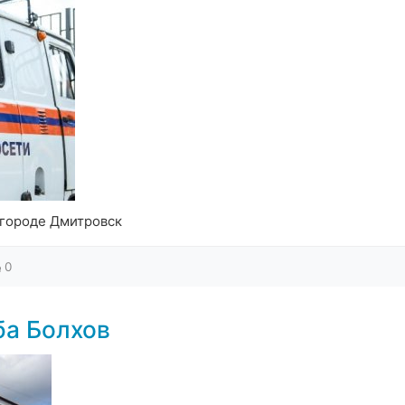
 городе Дмитровск
0
ба Болхов