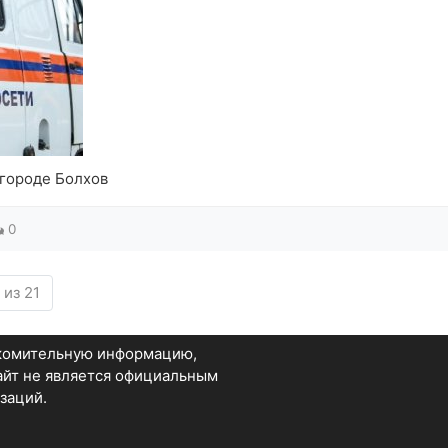
 городе Болхов
0
 из 21
акомительную информацию,
Сайт не является официальным
заций.