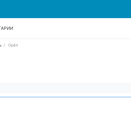
ТАРИИ
ь
Орёл