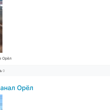
е Орёл
0
канал Орёл