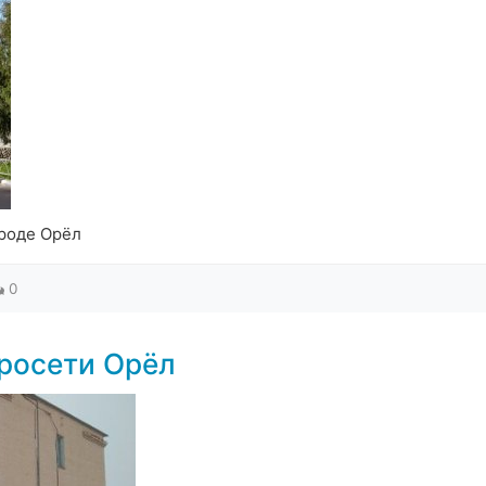
ороде Орёл
0
росети Орёл