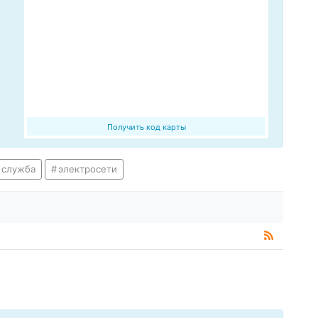
Получить код карты
 служба
электросети