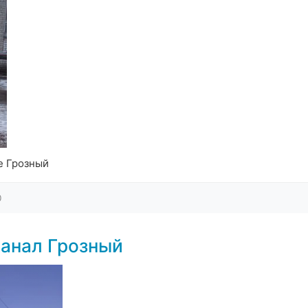
е Грозный
0
анал Грозный