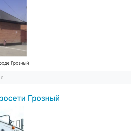
роде Грозный
0
росети Грозный