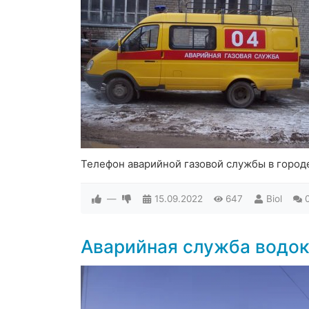
Телефон аварийной газовой службы в город
—
15.09.2022
647
Biol
Аварийная служба водок