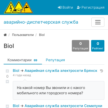
Войти
Регистрация
аварийно-диспетчерская служба
Пользователи
Biol
0
0
Biol
Репутация
Рейтинг
Комментарии
Репутация
69
Biol
→
Аварийная служба электросети Брянск
4 года назад
0
На какой номер Вы звонили и с какого
мобильного или городского номера?
Biol
→
Аварийная служба электросети Семилуки