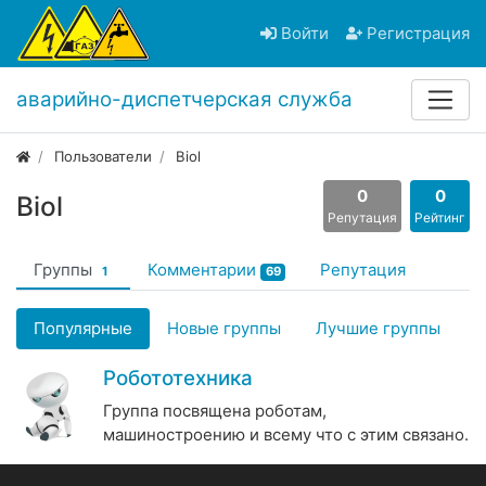
Войти
Регистрация
аварийно-диспетчерская служба
Пользователи
Biol
0
0
Biol
Репутация
Рейтинг
Группы
Комментарии
Репутация
1
69
Популярные
Новые группы
Лучшие группы
Робототехника
Группа посвящена роботам,
машиностроению и всему что с этим связано.