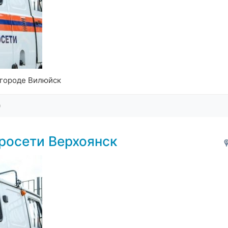
 городе Вилюйск
0
росети Верхоянск