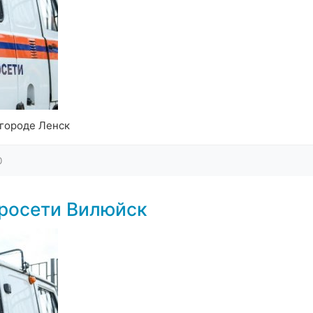
 городе Ленск
0
тросети Вилюйск