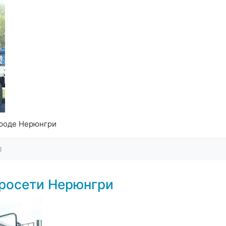
ороде Нерюнгри
0
росети Нерюнгри