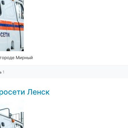
 городе Мирный
1
росети Ленск