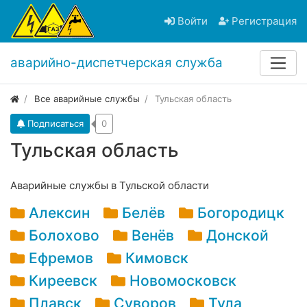
Войти
Регистрация
аварийно-диспетчерская служба
Все аварийные службы
Тульская область
Подписаться
0
Тульская область
Аварийные службы в Тульской области
Алексин
Белёв
Богородицк
Болохово
Венёв
Донской
Ефремов
Кимовск
Киреевск
Новомосковск
Плавск
Суворов
Тула