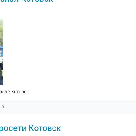
роде Котовск
0
росети Котовск