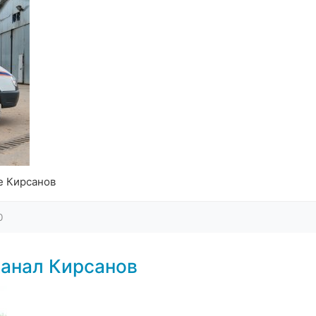
е Кирсанов
0
анал Кирсанов