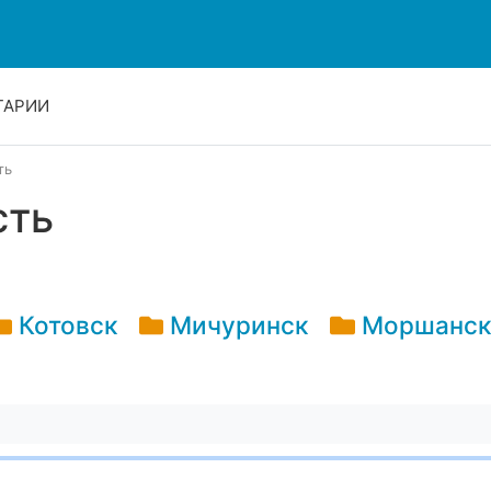
ТАРИИ
ть
сть
Котовск
Мичуринск
Моршанск