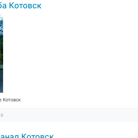
ба Котовск
е Котовск
0
анал Котовск