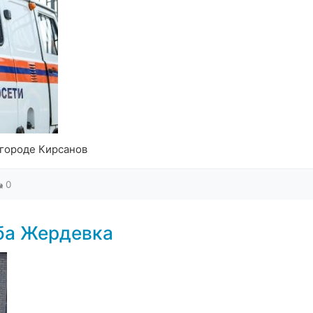
 городе Кирсанов
0
ба Жердевка