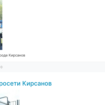
роде Кирсанов
0
росети Кирсанов