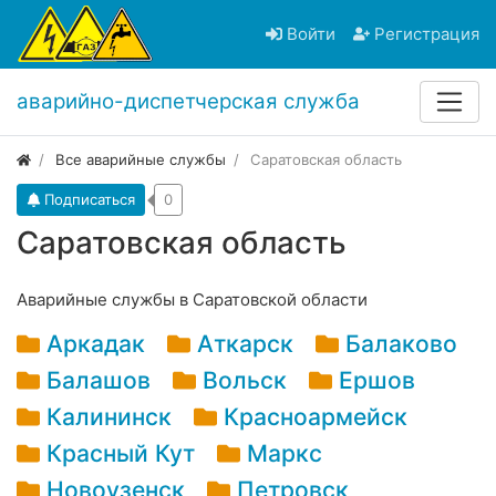
Войти
Регистрация
аварийно-диспетчерская служба
Все аварийные службы
Саратовская область
Подписаться
0
Саратовская область
Аварийные службы в Саратовской области
Аркадак
Аткарск
Балаково
Балашов
Вольск
Ершов
Калининск
Красноармейск
Красный Кут
Маркс
Новоузенск
Петровск