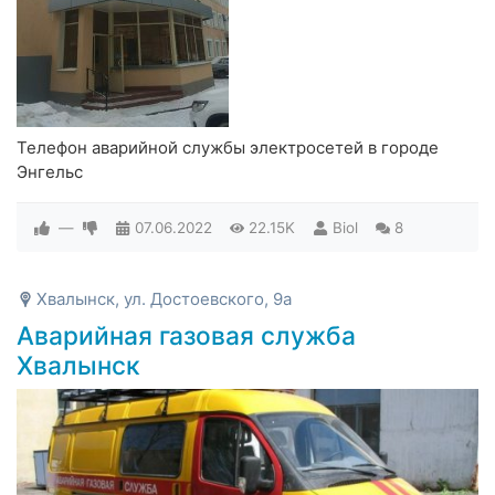
Телефон аварийной службы электросетей в городе
Энгельс
—
07.06.2022
22.15K
Biol
8
Хвалынск, ул. Достоевского, 9а
Аварийная газовая служба
Хвалынск