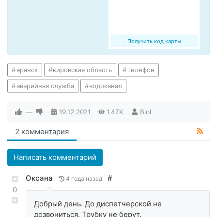
Получить код карты
яранск
кировская область
телефон
аварийная служба
водоканал
—
19.12.2021
1.47K
Biol
2 комментария
Написать комментарий
Оксана
#
4 года назад
0
Добрый день. До диспетчерской не
дозвониться. Трубку не берут.