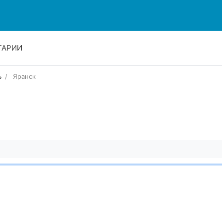
ТАРИИ
ь
Яранск