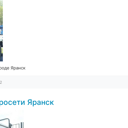
роде Яранск
2
росети Яранск