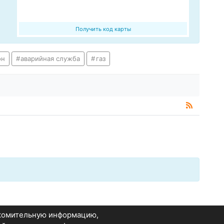
Получить код карты
он
аварийная служба
газ
акомительную информацию,