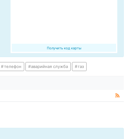
Получить код карты
телефон
аварийная служба
газ