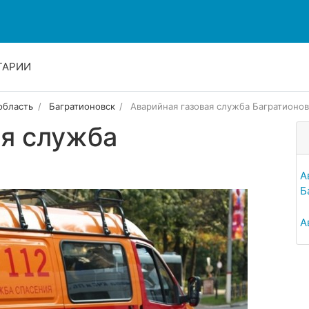
ТАРИИ
область
Багратионовск
Аварийная газовая служба Багратионов
ая служба
А
Б
А