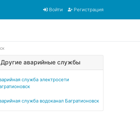
Войти
Регистрация
ск
Другие аварийные службы
варийная служба электросети
агратионовск
варийная служба водоканал Багратионовск