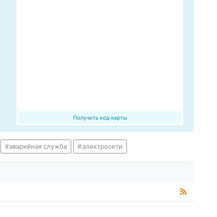
Получить код карты
аварийная служба
электросети