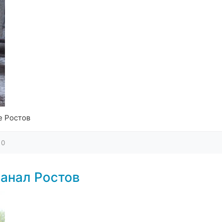
е Ростов
0
анал Ростов