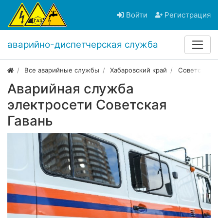
Войти
Регистрация
аварийно-диспетчерская служба
Все аварийные службы
Хабаровский край
Советская Г
Аварийная служба
электросети Советская
Гавань