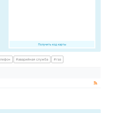
Получить код карты
елефон
аварийная служба
газ