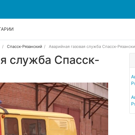
ТАРИИ
ь
Спасск-Рязанский
Аварийная газовая служба Спасск-Рязанск
я служба Спасск-
А
Р
А
Р