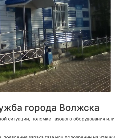
лужба города Волжска
ной ситуации, поломке газового оборудования или
 появления запаха газа или подозрении на утечку,