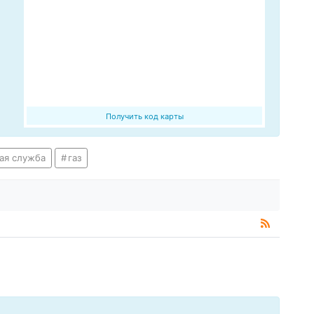
Получить код карты
ая служба
газ