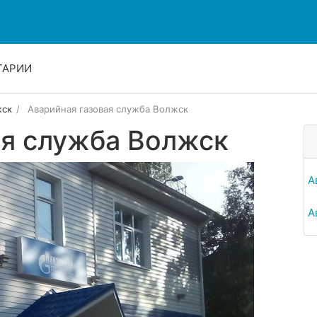
ТАРИИ
ск
Аварийная газовая служба Волжск
ая служба Волжск
А
А