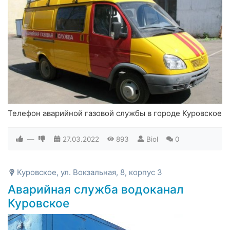
Телефон аварийной газовой службы в городе Куровское
—
27.03.2022
893
Biol
0
Куровское, ул. Вокзальная, 8, корпус 3
Аварийная служба водоканал
Куровское