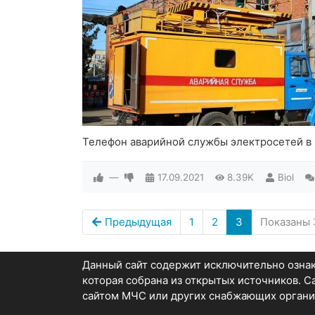
Телефон аварийной службы электросетей в
—
17.09.2021
8.39K
Biol
Предыдущая
1
2
3
Показаны 
Данный сайт содержит исключительно озн
которая собрана из открытых источников. 
сайтом МЧС или других снабжающих органи