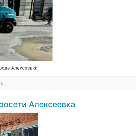
роде Алексеевка
0
росети Алексеевка