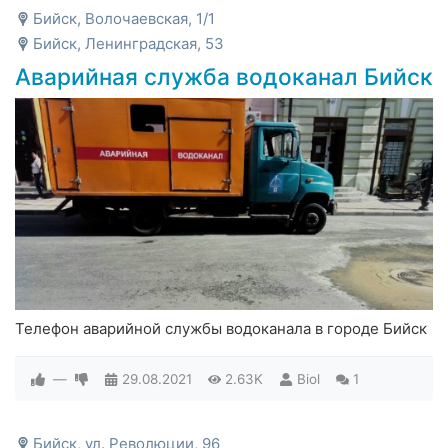
Бийск, Волочаевская, 1/1
Бийск, Ленинградская, 53
Аварийная служба водоканал Бийск
Телефон аварийной службы водоканала в городе Бийск
—
29.08.2021
2.63K
Biol
1
Бийск, ул. Революции, 96