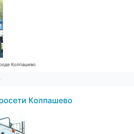
ороде Колпашево
0
тросети Колпашево