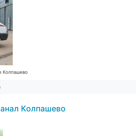
е Колпашево
0
канал Колпашево