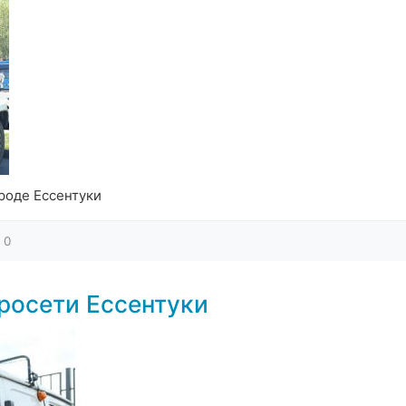
роде Ессентуки
0
росети Ессентуки