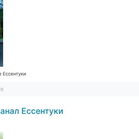
е Ессентуки
0
анал Ессентуки