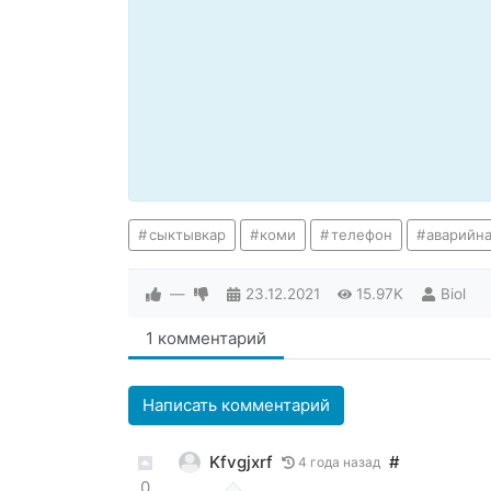
сыктывкар
коми
телефон
аварийн
—
23.12.2021
15.97K
Biol
1 комментарий
Написать комментарий
Kfvgjxrf
#
4 года назад
0