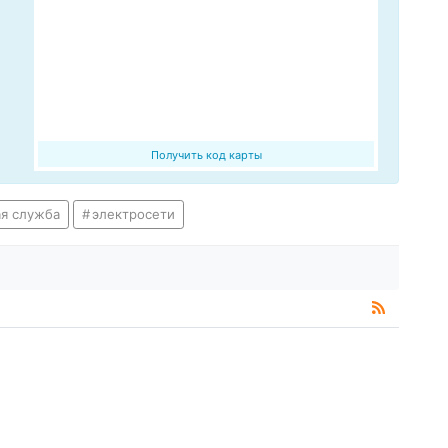
Получить код карты
ая служба
электросети