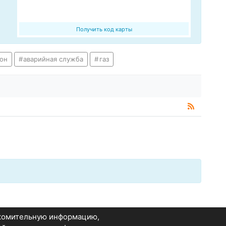
Получить код карты
он
аварийная служба
газ
акомительную информацию,