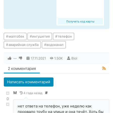
Получить код карты
малгобек
ингушетия
телефон
аварийная служба
водоканал
—
17.11.2021
1.50K
Biol
2 комментария
Написать комментарий
М
#
4 года назад
0
нет ответа на телефон, уже неделю как
прорвало трубу на улице и она течёт. Хоть бы