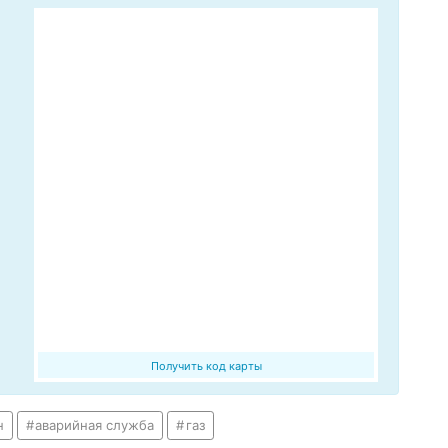
Получить код карты
н
аварийная служба
газ