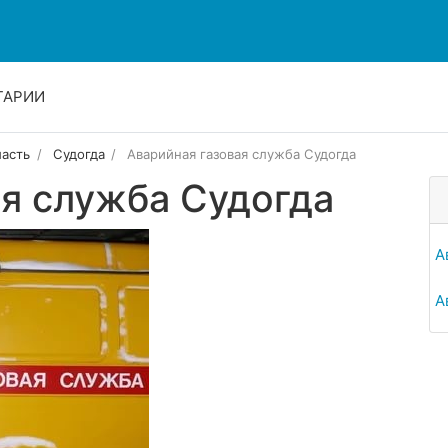
ТАРИИ
ласть
Судогда
Аварийная газовая служба Судогда
ая служба Судогда
А
А