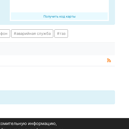
Получить код карты
ефон
аварийная служба
газ
акомительную информацию,