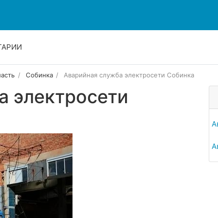
ТАРИИ
ласть
Собинка
Аварийная служба электросети Собинка
а электросети
А
А