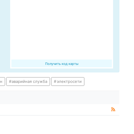
Получить код карты
н
аварийная служба
электросети