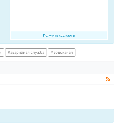
Получить код карты
н
аварийная служба
водоканал