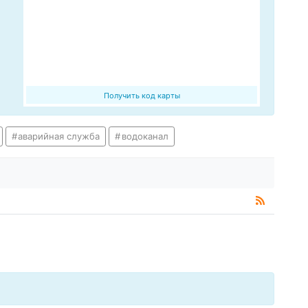
Получить код карты
аварийная служба
водоканал