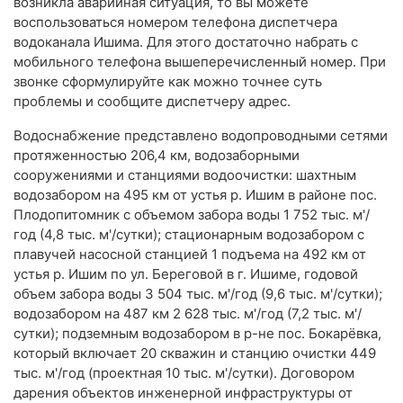
возникла аварийная ситуация, то вы можете
воспользоваться номером телефона диспетчера
водоканала Ишима. Для этого достаточно набрать с
мобильного телефона вышеперечисленный номер. При
звонке сформулируйте как можно точнее суть
проблемы и сообщите диспетчеру адрес.
Водоснабжение представлено водопроводными сетями
протяженностью 206,4 км, водозаборными
сооружениями и станциями водоочистки: шахтным
водозабором на 495 км от устья р. Ишим в районе пос.
Плодопитомник с объемом забора воды 1 752 тыс. м'/
год (4,8 тыс. м'/сутки); стационарным водозабором с
плавучей насосной станцией 1 подъема на 492 км от
устья р. Ишим по ул. Береговой в г. Ишиме, годовой
объем забора воды 3 504 тыс. м'/год (9,6 тыс. м'/сутки);
водозабором на 487 км 2 628 тыс. м'/год (7,2 тыс. м'/
сутки); подземным водозабором в р-не пос. Бокарёвка,
который включает 20 скважин и станцию очистки 449
тыс. м'/год (проектная 10 тыс. м'/сутки). Договором
дарения объектов инженерной инфраструктуры от